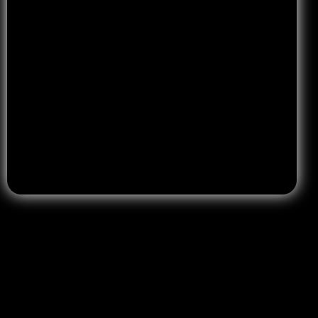
Accetto la privacy policy
Leggi la privacy Policy
.
Ufficio
Napoli – Corso Giuseppe Garibaldi, 40 Portici (NA)
info@molinarodesigner.com
081 9764640