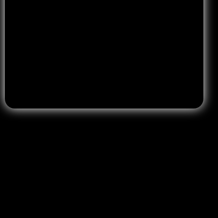
Accetto la privacy policy
Leggi la privacy Policy
.
Ufficio
Napoli – Corso Giuseppe Garibaldi, 40 Portici (NA)
info@molinarodesigner.com
081 9764640
Site Map
Link Utili