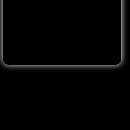
Accetto la privacy policy
Leggi la privacy Policy
.
Ufficio
Napoli – Corso Giuseppe Garibaldi, 40 Portici (NA)
info@molinarodesigner.com
081 9764640
Site Map
Link Utili